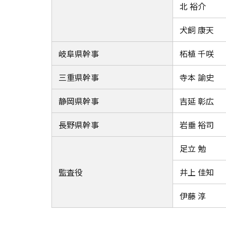
北 裕介
犬飼 康天
岐阜県幹事
柘植 千咲
三重県幹事
寺本 諭史
静岡県幹事
吉延 彰広
長野県幹事
岩垂 裕司
足立 勉
監査役
井上 佳知
伊藤 淳