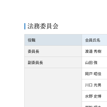
法務委員会
役職
会員氏名
委員長
渡邉 秀樹
副委員長
山田 強
岡戸 昭佳
川口 光男
水野 史博