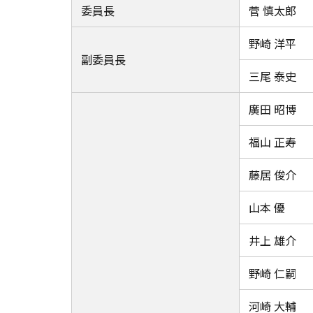
委員長
菅 慎太郎
野崎 洋平
副委員長
三尾 泰史
廣田 昭博
福山 正寿
藤居 俊介
山本 優
井上 雄介
野崎 仁嗣
河崎 大輔