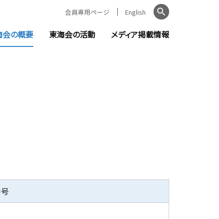
会員専用ページ
English
検索
海会の概要
東海会の活動
メディア掲載情報
ントのご案内
日本弁理士会東海会とは
教育機関の皆様へ
知らせ
会長ご挨拶
セミナー・イベント
お知らせ
役員・委員一覧
新聞掲載記事
窓口責任者（都道府県別）
金融機関の皆様へ
無料相談
公的機関に対する講師・相談員派遣
番号
支援活動報告