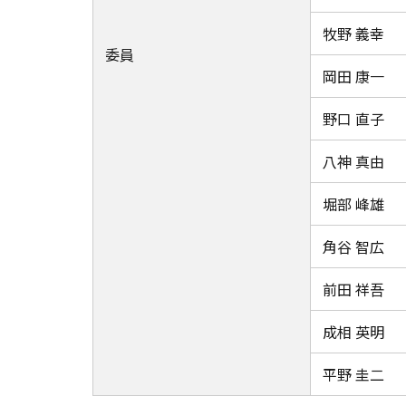
牧野 義幸
委員
岡田 康一
野口 直子
八神 真由
堀部 峰雄
角谷 智広
前田 祥吾
成相 英明
平野 圭二