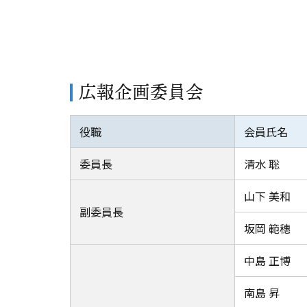
広報企画委員会
役職
会員氏名
委員長
清水 聡
山下 美和
副委員長
坂岡 範穗
中島 正博
南島 昇