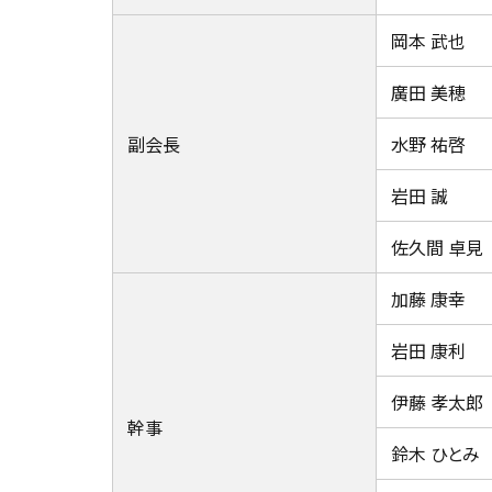
岡本 武也
廣田 美穂
副会長
水野 祐啓
岩田 誠
佐久間 卓見
加藤 康幸
岩田 康利
伊藤 孝太郎
幹事
鈴木 ひとみ