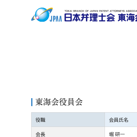
東海会役員会
役職
会員氏名
会長
堀 研一