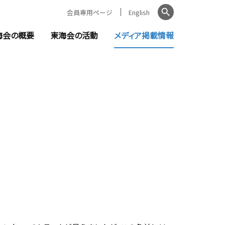
会員専用ページ
English
検索
海会の概要
東海会の活動
メディア掲載情報
ントのご案内
日本弁理士会東海会とは
教育機関の皆様へ
知らせ
会長ご挨拶
セミナー・イベント
お知らせ
役員・委員一覧
新聞掲載記事
窓口責任者（都道府県別）
金融機関の皆様へ
無料相談
公的機関に対する講師・相談員派遣
支援活動報告