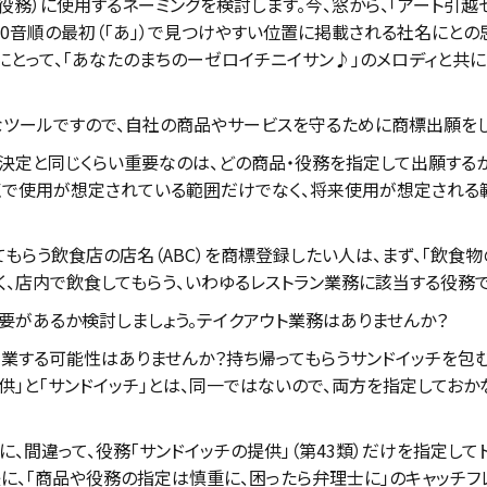
務）に使用するネーミングを検討します。今、窓から、「アート引越セ
0音順の最初（「あ」）で見つけやすい位置に掲載される社名にとの
、私にとって、「あなたのまちのーゼロイチニイサン♪」のメロディと
ツールですので、自社の商品やサービスを守るために商標出願をし
決定と同じくらい重要なのは、どの商品・役務を指定して出願する
点で使用が想定されている範囲だけでなく、将来使用が想定される範
らう飲食店の店名（ABC）を商標登録したい人は、まず、「飲食物の
、店内で飲食してもらう、いわゆるレストラン業務に該当する役務で
必要があるか検討しましょう。テイクアウト業務はありませんか？
業する可能性はありませんか？持ち帰ってもらうサンドイッチを包む
提供」と「サンドイッチ」とは、同一ではないので、両方を指定しておか
、間違って、役務「サンドイッチの提供」（第43類）だけを指定し
に、「商品や役務の指定は慎重に、困ったら弁理士に」のキャッチフ