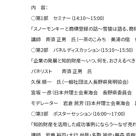
内 容：
○第1部 セミナー（14:10～15:00）
「スノーモンキーと商標登録の話～雪猿は語る、商
講師 斉須 正男 氏（一茶のこみち 美湯の宿 
○第2部 パネルディスカッション（15:10～15:50）
「企業の発展と知的財産～いつ、何を、おさえるべき
パネリスト 斉須 正男 氏
久保 順一 氏（一般社団法人長野県発明協会）
宮坂 一彦（日本弁理士会東海会 長野県委員会 
モデレーター 岩倉 民芳（日本弁理士会東海会 
○第3部 ポスターセッション（16:00～17:00）
「知的財産を活用した成功事例にならう～なぜ売れ
講師 岩垂 裕司・大行 尚哉・名取 諭史・藤森 直