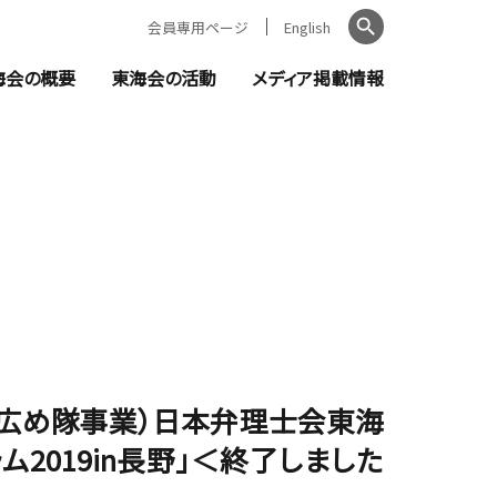
会員専用ページ
English
検索
海会の概要
東海会の活動
メディア掲載情報
ントのご案内
日本弁理士会東海会とは
教育機関の皆様へ
知らせ
会長ご挨拶
セミナー・イベント
お知らせ
役員・委員一覧
新聞掲載記事
窓口責任者（都道府県別）
金融機関の皆様へ
無料相談
公的機関に対する講師・相談員派遣
財広め隊事業）日本弁理士会東海
019in長野」＜終了しました
支援活動報告