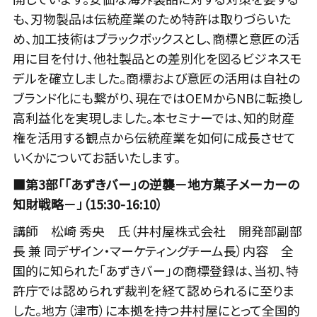
も、刃物製品は伝統産業のため特許は取りづらいた
め、加工技術はブラックボックスとし、商標と意匠の活
用に目を付け、他社製品との差別化を図るビジネスモ
デルを確立しました。商標および意匠の活用は自社の
ブランド化にも繋がり、現在ではOEMからNBに転換し
高利益化を実現しました。本セミナーでは、知的財産
権を活用する観点から伝統産業を如何に成長させて
いくかについてお話いたします。
■第3部「「あずきバー」の逆襲－地方菓子メーカーの
知財戦略－」（15:30-16:10）
講師 松崎 秀央 氏（井村屋株式会社 開発部副部
長 兼 同デザイン・マーケティングチーム長）内容 全
国的に知られた「あずきバー」の商標登録は、当初、特
許庁では認められず裁判を経て認められるに至りま
した。地方（津市）に本拠を持つ井村屋にとって全国的