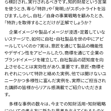
ら検討され、実行されるべきです。知的財産という言葉
を使うとき、専ら「特許」や「発明」がスポットライトを浴
びます。しかし、自社／自身の事業戦略を顧みたとき、
「特許」を取得することだけが正解でしょうか？
企業イメージや製品イメージが浸透・定着していな
いステージで、如何に自社・自社製品を世の中にアピ
ールしていくのか？実は、意匠を通じて製品の機能性
やデザイン性をアピールしたり、商標を通じて企業の
ブランドイメージを確立して、自社製品の認知度を向
上させることは実効性があり、重要です。意匠・商標そ
れぞれについて特許と絡めた実例、他では聞けないユ
ニークかつ多様性に富んだ実例を、実際にご担当され
た講師の皆様からリアル感満載でご紹介いただきま
す。
多様な事例の数々は、今までの知財活用・知財戦略
についての考え方に新たな思考を与えてくれるものと