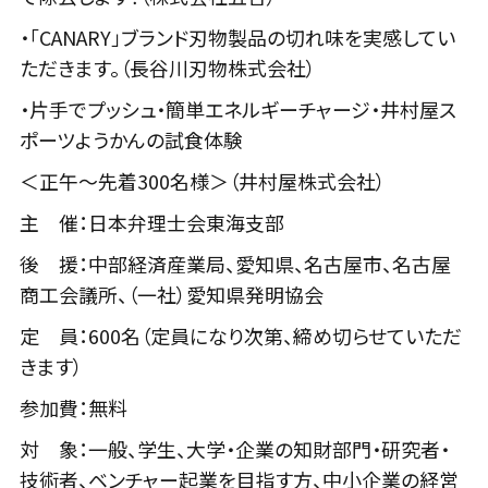
・「CANARY」ブランド刃物製品の切れ味を実感してい
ただきます。（長谷川刃物株式会社）
・片手でプッシュ・簡単エネルギーチャージ・井村屋ス
ポーツようかんの試食体験
＜正午～先着300名様＞（井村屋株式会社）
主 催：日本弁理士会東海支部
後 援：中部経済産業局、愛知県、名古屋市、名古屋
商工会議所、（一社）愛知県発明協会
定 員：600名（定員になり次第、締め切らせていただ
きます）
参加費：無料
対 象：一般、学生、大学・企業の知財部門・研究者・
技術者、ベンチャー起業を目指す方、中小企業の経営