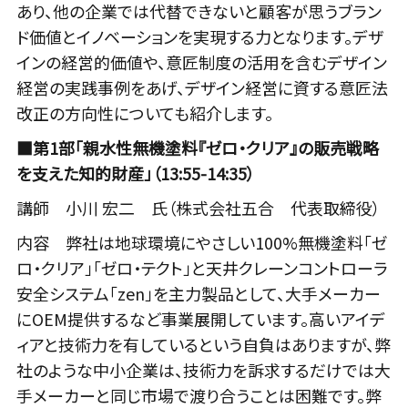
あり、他の企業では代替できないと顧客が思うブラン
ド価値とイノベーションを実現する力となります。デザ
インの経営的価値や、意匠制度の活用を含むデザイン
経営の実践事例をあげ、デザイン経営に資する意匠法
改正の方向性についても紹介します。
■第1部「親水性無機塗料『ゼロ・クリア』の販売戦略
を支えた知的財産」（13:55-14:35）
講師 小川 宏二 氏（株式会社五合 代表取締役）
内容 弊社は地球環境にやさしい100%無機塗料「ゼ
ロ・クリア」「ゼロ・テクト」と天井クレーンコントローラ
安全システム「zen」を主力製品として、大手メーカー
にOEM提供するなど事業展開しています。高いアイデ
ィアと技術力を有しているという自負はありますが、弊
社のような中小企業は、技術力を訴求するだけでは大
手メーカーと同じ市場で渡り合うことは困難です。弊