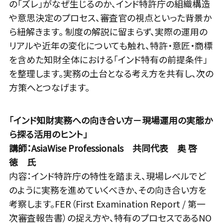
の「ズレ」がなぜ生じるのか、インド特許庁の組織構造
や意思決定のプロセス、審査官の視点といった背景か
ら紐解きます。 制度の解説に留まらず、実際の運用の
リアルや近年の変化についても触れ、特許・意匠・商標
を含めた知財全体における「インド特有の前提条件」
を整理します。実務の土台となる考え方を共有し、次の
方策へとつなげます。
「インド知財実務への向き合い方－現場運用の実態か
ら探る活用のヒント」
講師：AsiaWise Professionals 共同代表 奥 啓
徳 氏
内容：インド特許庁の特性を踏まえ、現場レベルでど
のように実務を進めていくべきか、その向き合い方を
考察します。FER（First Examination Report / 第一
次審査報告書）の捉え方や、特有のプロセスであるNO