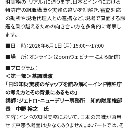
財実務の「リアル」に迫ります。日本とインドにおける
特許庁の組織構造や実務の違いを紐解き、審査対応
の勘所や現地代理人との連携など、現場で直面する課
題を乗り越えるための向き合い方を多角的に考察し
ます。
■日 時：2026年6月1日（月）15:00～17:00
■場 所：オンライン（Zoomウェビナーによる配信）
■プログラム：
＜第一部＞基調講演
「日印知財実務のギャップを読み解く－インド特許庁
の考え方とその背景にあるもの」
講師：ジェトロ・ニューデリー事務所 知的財産権部
長 中野 裕之 氏
内容：インドの知財実務において、日本の常識が通用
せず戸惑う場面は少なくありません。本パートでは、そ