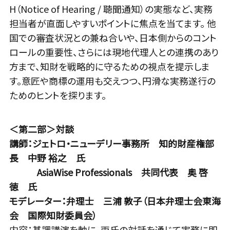
H（Notice of Hearing / 聴聞通知）の実態など、実務
担当者が直面しやすいポイントに焦点を当てます。 他
国での審査状況との兼ね合いや、日本側からのコント
ロールの重要性、さらには現地代理人との連携のあり
方まで、知財を戦略的に守るための視点を提示しま
す。意匠や商標の運用も交えつつ、円滑な実務遂行の
ためのヒントを探ります。
＜第二部＞対談
講師：ジェトロ・ニューデリー事務所 知的財産権部
長 中野 裕之 氏
AsiaWise Professionals 共同代表 奥 啓
徳 氏
モデレーター：弁理士 三浦 敦子（日本弁理士会東海
会 国際知財委員会）
内容：基調講演を軸に、両氏の対話を通じて実務に即