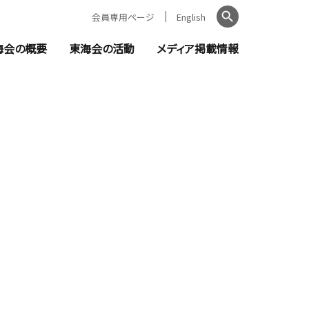
会員専用ページ
English
検索
海会の概要
東海会の活動
メディア掲載情報
ントのご案内
日本弁理士会東海会とは
教育機関の皆様へ
知らせ
会長ご挨拶
セミナー・イベント
お知らせ
役員・委員一覧
新聞掲載記事
窓口責任者（都道府県別）
金融機関の皆様へ
無料相談
公的機関に対する講師・相談員派遣
支援活動報告