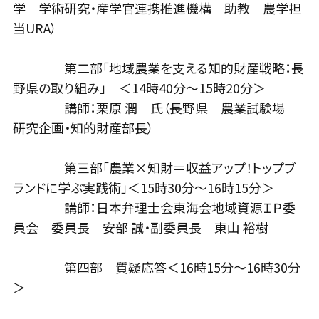
学 学術研究・産学官連携推進機構 助教 農学担
当URA）
第二部「地域農業を支える知的財産戦略：長
野県の取り組み」 ＜14時40分～15時20分＞
講師：栗原 潤 氏（長野県 農業試験場
研究企画・知的財産部長）
第三部「農業×知財＝収益アップ！トップブ
ランドに学ぶ実践術」＜15時30分～16時15分＞
講師：日本弁理士会東海会地域資源ＩＰ委
員会 委員長 安部 誠・副委員長 東山 裕樹
第四部 質疑応答＜16時15分～16時30分
＞