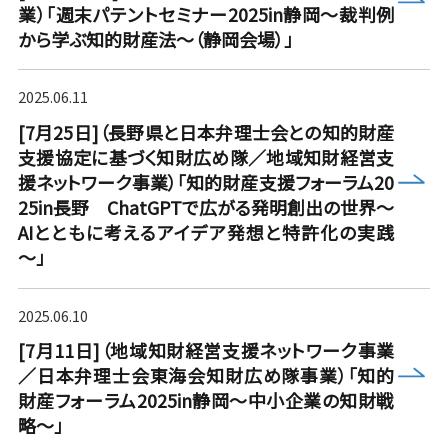
業）「週末パテントセミナー2025in静岡～裁判例
から学ぶ知的財産法～（静岡会場）」
2025.06.11
[7月25日]（長野県と日本弁理士会との知的財産
支援協定に基づく知財広め隊／地域知財経営支
more
援ネットワーク事業）「知的財産支援フォーラム20
25in長野 ChatGPTで広がる発明創出の世界～
AIとともに考えるアイデア発想と特許化の実践
～」
2025.06.10
[7月11日]（地域知財経営支援ネットワーク事業
more
／日本弁理士会東海会知財広め隊事業）「知的
財産フォーラム2025in静岡～中小企業の知財戦
略～」