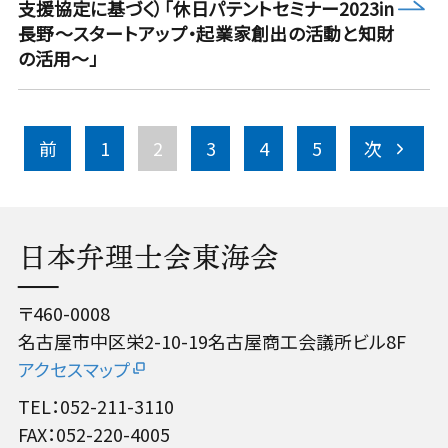
more
支援協定に基づく）「休日パテントセミナー2023in
長野～スタートアップ・起業家創出の活動と知財
の活用～」
前
1
2
3
4
5
次
日本弁理士会東海会
〒460-0008
名古屋市中区栄2-10-19名古屋商工会議所ビル8F
アクセスマップ
TEL：052-211-3110
FAX：052-220-4005