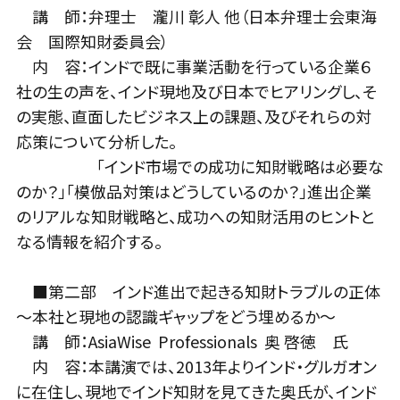
講 師：弁理士 瀧川 彰人 他（日本弁理士会東海
会 国際知財委員会）
内 容：インドで既に事業活動を行っている企業６
社の生の声を、インド現地及び日本でヒアリングし、そ
の実態、直面したビジネス上の課題、及びそれらの対
応策について分析した。
「インド市場での成功に知財戦略は必要な
のか？」「模倣品対策はどうしているのか？」進出企業
のリアルな知財戦略と、成功への知財活用のヒントと
なる情報を紹介する。
■第二部 インド進出で起きる知財トラブルの正体
～本社と現地の認識ギャップをどう埋めるか～
講 師：AsiaWise Professionals 奥 啓徳 氏
内 容：本講演では、2013年よりインド・グルガオン
に在住し、現地でインド知財を見てきた奥氏が、インド