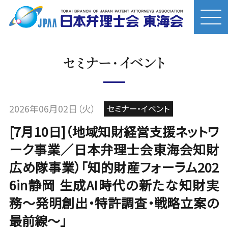
セミナー・イベント
2026年06月02日（火）
セミナー・イベント
[7月10日]（地域知財経営支援ネットワ
ーク事業／日本弁理士会東海会知財
広め隊事業）「知的財産フォーラム202
6in静岡 生成AI時代の新たな知財実
務〜発明創出・特許調査・戦略立案の
最前線〜」