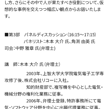
し方、さらにその中で人が果たすべき役割について、仮
想的な事例を交えつつ幅広い観点からお話いたしま
す。
■第3部 パネルディスカッション（16:15〜17:15）
パネリスト：木本 大介 氏、角渕 由英 氏
司会：中野 雅章 氏(弁理士)
講 師：木本 大介 氏（弁理士）
2003年、上智大学大学院電気電子工学専
攻修了後、株式会社リコーに入社。
知的財産部で、複写機を中心とした電気・
機械分野の権利化業務に従事。
2006年、弁理士登録、特許事務所にて電
気・ソフトウェア分野を中心に出願代理業務に従事。