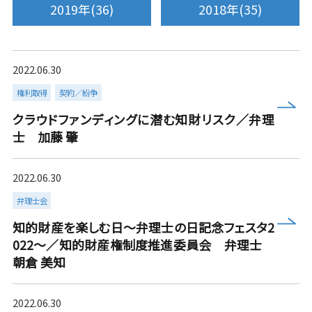
2019年(36)
2018年(35)
2022.06.30
権利取得
契約／紛争
more
クラウドファンディングに潜む知財リスク／弁理
士 加藤 肇
2022.06.30
弁理士会
more
知的財産を楽しむ日～弁理士の日記念フェスタ2
022～／知的財産権制度推進委員会 弁理士
朝倉 美知
2022.06.30