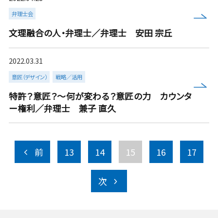
more
弁理士会
文理融合の人・弁理士／弁理士 安田 宗丘
2022.03.31
意匠（デザイン）
戦略／活用
more
特許？意匠？～何が変わる？意匠の力 カウンタ
ー権利／弁理士 兼子 直久
前
13
14
15
16
17
次