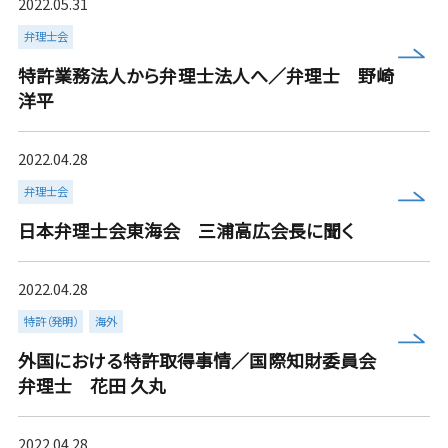
2022.05.31
弁理士会
more
特許業務法人から弁理士法人へ／弁理士 野崎
洋平
2022.04.28
more
弁理士会
日本弁理士会東海会 三浦高広会長に聞く
2022.04.28
特許（発明）
海外
more
外国における特許取得事情／国際知財委員会
弁理士 花田 久丸
2022.04.28