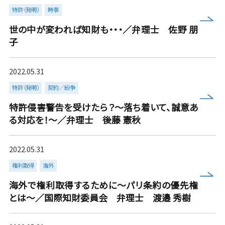
特許（発明）
時事
more
世の中が変われば知財も・・・／弁理士 佐野 朋
子
2022.05.31
特許（発明）
契約／紛争
more
特許侵害警告を受けたら？～落ち着いて、誠意あ
る対応を！～／弁理士 後藤 憲秋
2022.05.31
権利取得
海外
more
海外で権利取得するために～パリ条約の優先権
とは～／国際知財委員会 弁理士 渡邉 秀樹