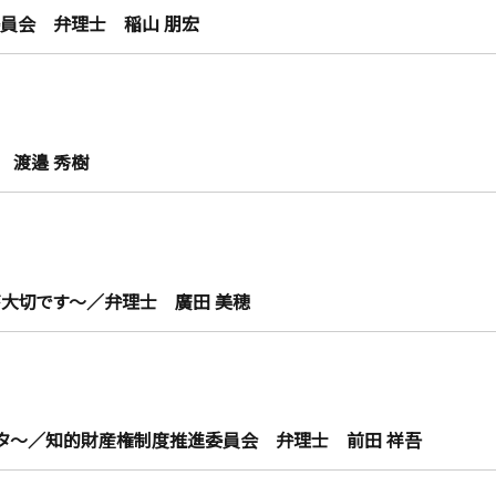
員会 弁理士 稲山 朋宏
 渡邉 秀樹
大切です～／弁理士 廣田 美穂
タ～／知的財産権制度推進委員会 弁理士 前田 祥吾