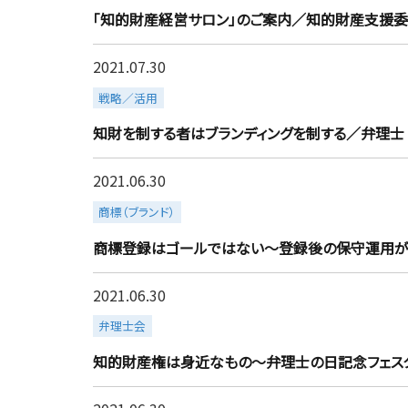
「知的財産経営サロン」のご案内／知的財産支援委
2021.07.30
more
戦略／活用
知財を制する者はブランディングを制する／弁理士
2021.06.30
more
商標（ブランド）
商標登録はゴールではない～登録後の保守運用が
2021.06.30
more
弁理士会
知的財産権は身近なもの～弁理士の日記念フェス