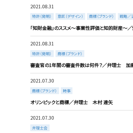
2021.08.31
more
特許（発明）
意匠（デザイン）
商標（ブランド）
戦略／
「知財金融」のススメ～事業性評価と知的財産～／
2021.08.31
more
特許（発明）
商標（ブランド）
審査官の1年間の審査件数は何件？／弁理士 加藤
2021.07.30
more
商標（ブランド）
時事
オリンピックと商標／弁理士 木村 達矢
2021.07.30
more
弁理士会