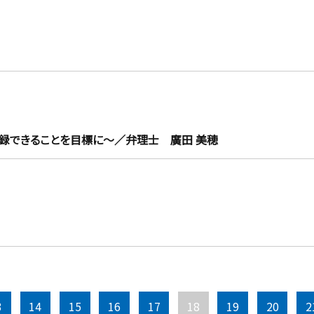
登録できることを目標に～／弁理士 廣田 美穂
3
14
15
16
17
18
19
20
2