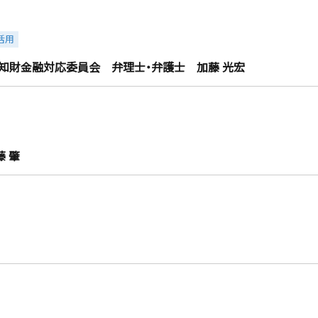
活用
知財金融対応委員会 弁理士・弁護士 加藤 光宏
 肇