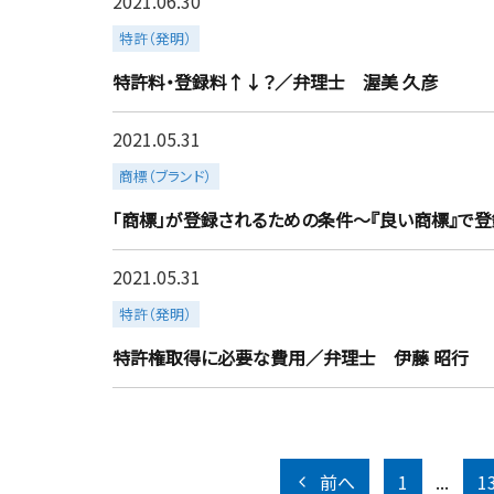
2021.06.30
more
特許（発明）
特許料・登録料↑↓？／弁理士 渥美 久彦
2021.05.31
more
商標（ブランド）
「商標」が登録されるための条件～『良い商標』で
2021.05.31
more
特許（発明）
特許権取得に必要な費用／弁理士 伊藤 昭行
前へ
1
...
1