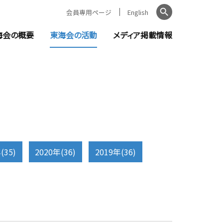
会員専用ページ
English
検索
海会の概要
東海会の活動
メディア掲載情報
ントのご案内
日本弁理士会東海会とは
教育機関の皆様へ
知らせ
会長ご挨拶
セミナー・イベント
お知らせ
役員・委員一覧
新聞掲載記事
窓口責任者（都道府県別）
金融機関の皆様へ
(35)
2020年(36)
2019年(36)
無料相談
公的機関に対する講師・相談員派遣
支援活動報告