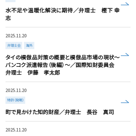
more
水不足や温暖化解決に期待／弁理士 樫下 幸
志
2025.11.20
弁理士会
海外
more
タイの模倣品対策の概要と模倣品市場の現状～
バンコク派遣報告（後編）～／国際知財委員会
弁理士 伊藤 孝太郎
2025.11.20
more
特許（発明）
町で見かけた知的財産／弁理士 長谷 真司
2025.11.20