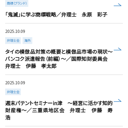
more
商標（ブランド）
「鬼滅」に学ぶ商標戦略／弁理士 永原 彩子
2025.10.09
弁理士会
海外
more
タイの模倣品対策の概要と模倣品市場の現状～
バンコク派遣報告（前編）～／国際知財委員会
弁理士 伊藤 孝太郎
2025.10.09
弁理士会
more
週末パテントセミナーin津 ～経営に活かす知的
財産権～／三重県地区会 弁理士 伊藤 寿
浩