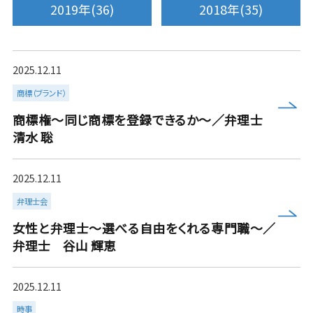
2019年(36)
2018年(35)
2025.12.11
商標（ブランド）
more
商標権～同じ商標を登録できるか～／弁理士
清水 聡
2025.12.11
弁理士会
more
女性と弁理士～選べる自由をくれる専門職～／
弁理士 谷山 輝恵
2025.12.11
時事