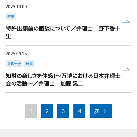
2025.10.09
時事
more
特許出願前の面談について／弁理士 野下香十
里
2025.09.25
弁理士会
時事
more
知財の楽しさを体感！～万博における日本弁理士
会の活動～／弁理士 加藤 晃二
1
2
3
4
次